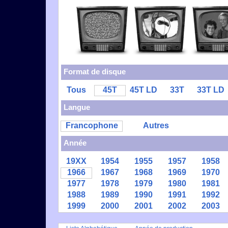
Format de disque
Tous
45T
45T LD
33T
33T LD
Langue
Francophone
Autres
Année
19XX
1954
1955
1957
1958
1966
1967
1968
1969
1970
1977
1978
1979
1980
1981
1988
1989
1990
1991
1992
1999
2000
2001
2002
2003