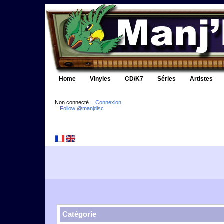
Home
Vinyles
CD/K7
Séries
Artistes
Non connecté
Connexion
Follow @manjdisc
Catégorie