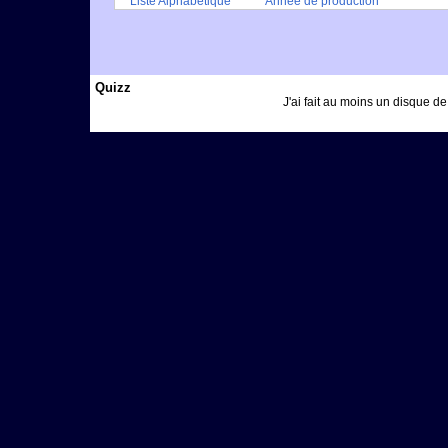
Liste Alphabétique
Année de production
Quizz
J'ai fait au moins un disque d