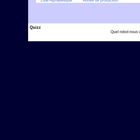
Liste Alphabétique
Année de production
Quizz
Quel robot nous i