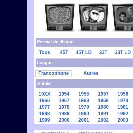
Format de disque
Tous
45T
45T LD
33T
33T LD
Langue
Francophone
Autres
Année
19XX
1954
1955
1957
1958
1966
1967
1968
1969
1970
1977
1978
1979
1980
1981
1988
1989
1990
1991
1992
1999
2000
2001
2002
2003