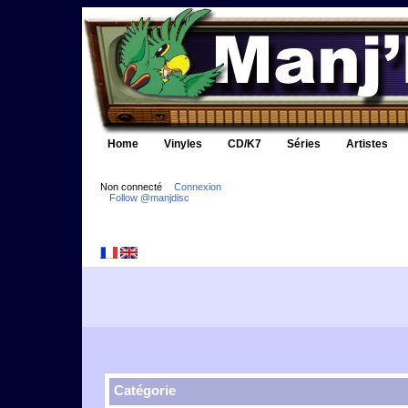
Home
Vinyles
CD/K7
Séries
Artistes
Non connecté
Connexion
Follow @manjdisc
Catégorie