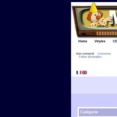
Home
Vinyles
CD
Non connecté
Connexion
Follow @manjdisc
Catégorie