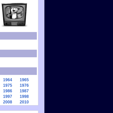
1964
1965
1975
1976
1986
1987
1997
1998
2008
2010