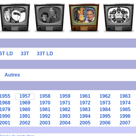
5T LD
33T
33T LD
Autres
1955
1957
1958
1959
1961
1962
1963
1968
1969
1970
1971
1972
1973
1974
1979
1980
1981
1982
1983
1984
1985
1990
1991
1992
1993
1994
1995
1996
2001
2002
2003
2004
2005
2006
2007