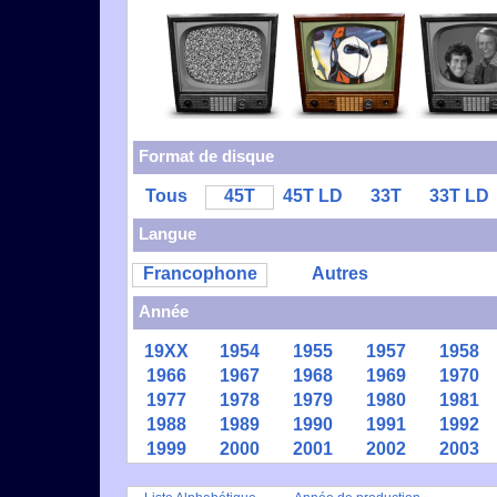
Format de disque
Tous
45T
45T LD
33T
33T LD
Langue
Francophone
Autres
Année
19XX
1954
1955
1957
1958
1966
1967
1968
1969
1970
1977
1978
1979
1980
1981
1988
1989
1990
1991
1992
1999
2000
2001
2002
2003