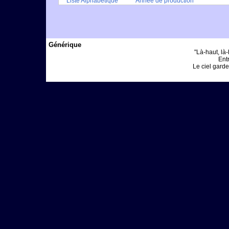
Liste Alphabétique
Année de production
Générique
"Là-haut, là-
Entr
Le ciel garde 