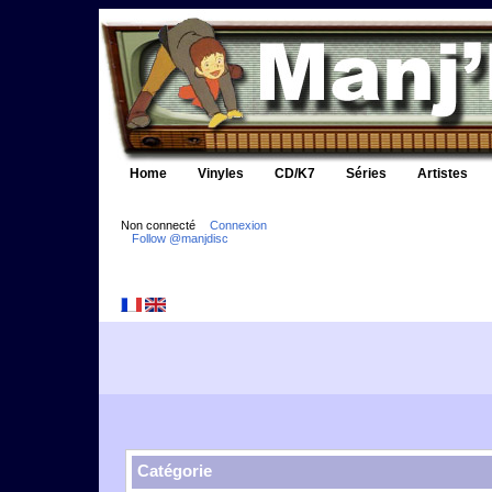
Home
Vinyles
CD/K7
Séries
Artistes
Non connecté
Connexion
Follow @manjdisc
Catégorie