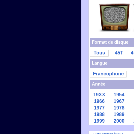
Format de disque
Tous
45T
4
Langue
Francophone
Année
19XX
1954
1966
1967
1977
1978
1988
1989
1999
2000