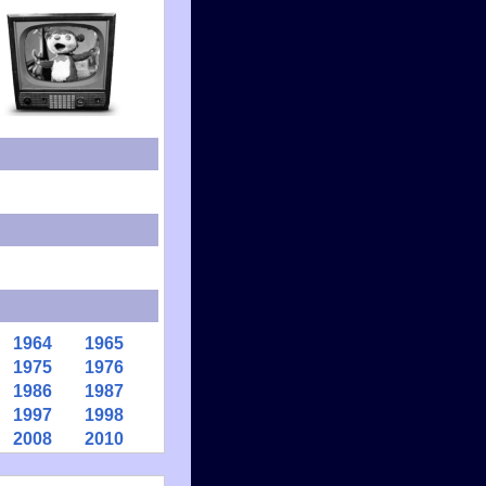
1964
1965
1975
1976
1986
1987
1997
1998
2008
2010