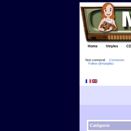
Home
Vinyles
CD
Non connecté
Connexion
Follow @manjdisc
Catégorie