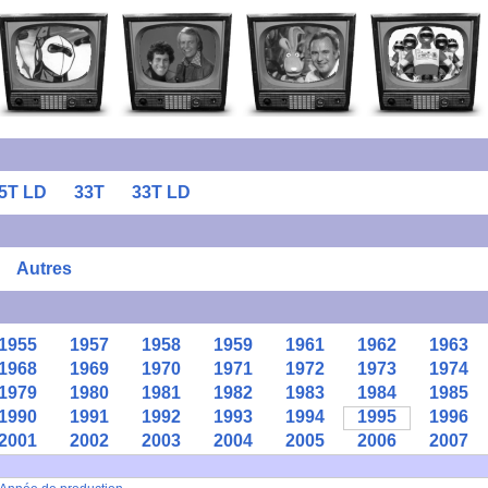
5T LD
33T
33T LD
Autres
1955
1957
1958
1959
1961
1962
1963
1968
1969
1970
1971
1972
1973
1974
1979
1980
1981
1982
1983
1984
1985
1990
1991
1992
1993
1994
1995
1996
2001
2002
2003
2004
2005
2006
2007