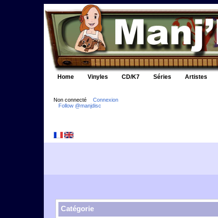
Home
Vinyles
CD/K7
Séries
Artistes
Non connecté
Connexion
Follow @manjdisc
Catégorie