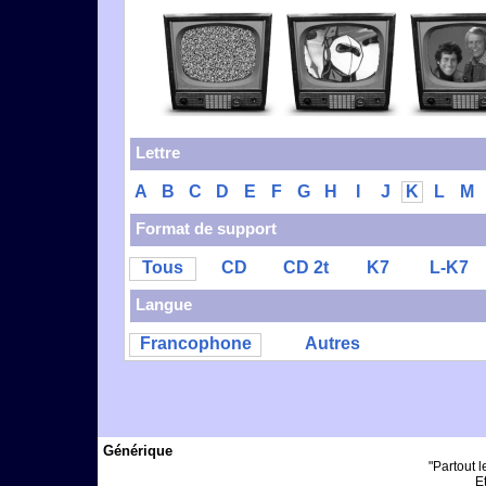
Lettre
A
B
C
D
E
F
G
H
I
J
K
L
M
Format de support
Tous
CD
CD 2t
K7
L-K7
Langue
Francophone
Autres
Générique
"Partout 
Et