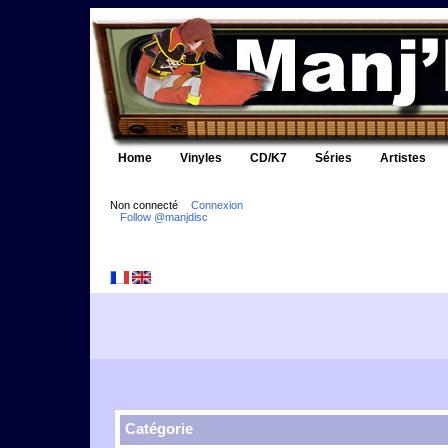
Home
Vinyles
CD/K7
Séries
Artistes
Non connecté
Connexion
Follow @manjdisc
Catégorie