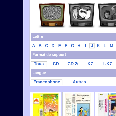
Lettre
A
B
C
D
E
F
G
H
I
J
K
L
M
Format de support
Tous
CD
CD 2t
K7
L-K7
Langue
Francophone
Autres