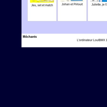
Johan et Pirlouit
Juliette, je 
Jeu, set et match
Méchants
L'ordinateur LouIBMX 1