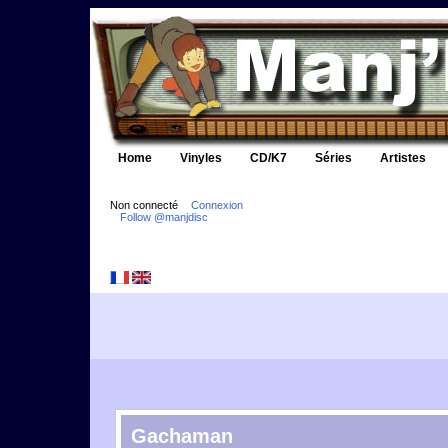
Home
Vinyles
CD/K7
Séries
Artistes
Non connecté
Connexion
Follow @manjdisc
Gachaman