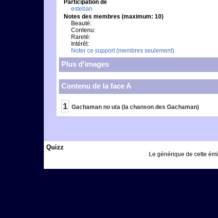
Participation de
esteban
Notes des membres (maximum: 10)
Beauté:
Contenu:
Rareté:
Intérêt:
Noter ce support (membres seulement)
Plus d'images
Contenu de la face A
1
Gachaman no uta (la chanson des Gachaman)
Quizz
Le générique de cette émis