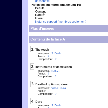
gosseboffe
Notes des membres (maximum: 10)
Beauté:
Contenu:
Rareté:
Intérêt:
Noter ce support (membres seulement)
Plus d'images
Contenu de la face A
1
The touch
Interprète:
S. Bush
Auteur:
?
Compositeur:
?
2
Instruments of destruction
Interprète:
N.R.G.
Auteur:
?
Compositeur:
?
3
Death of optimus prime
Interprète:
Vince Dicola
Auteur:
?
Compositeur:
?
4
Dare
Interprète:
S. Bush