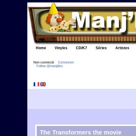
Home
Vinyles
CD/K7
Séries
Artistes
Non connecté
Connexion
Follow @manjdisc
The Transformers the movie