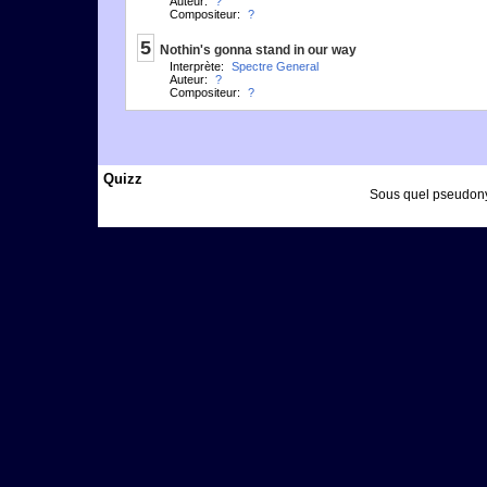
Auteur:
?
Compositeur:
?
5
Nothin's gonna stand in our way
Interprète:
Spectre General
Auteur:
?
Compositeur:
?
Quizz
Sous quel pseudon