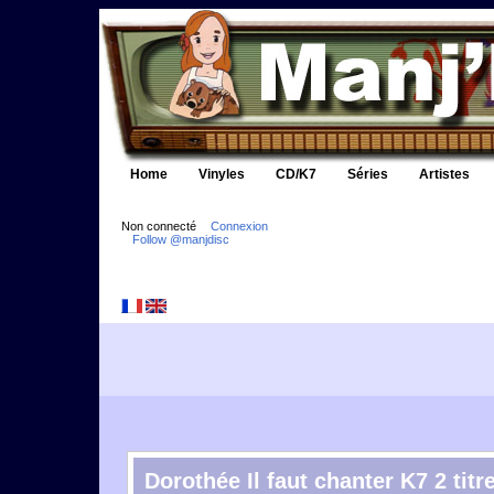
Home
Vinyles
CD/K7
Séries
Artistes
Non connecté
Connexion
Follow @manjdisc
Dorothée Il faut chanter K7 2 titr