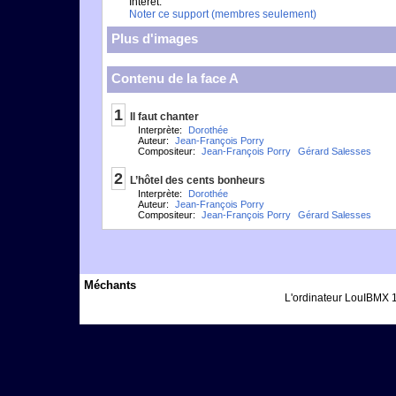
Intérêt:
Noter ce support (membres seulement)
Plus d'images
Contenu de la face A
1
Il faut chanter
Interprète:
Dorothée
Auteur:
Jean-François Porry
Compositeur:
Jean-François Porry
Gérard Salesses
2
L’hôtel des cents bonheurs
Interprète:
Dorothée
Auteur:
Jean-François Porry
Compositeur:
Jean-François Porry
Gérard Salesses
Méchants
L'ordinateur LouIBMX 1