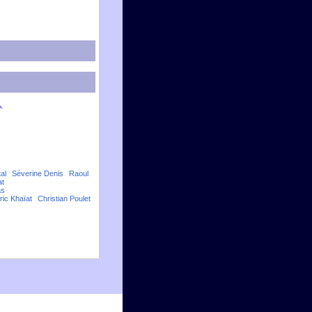
al
Séverine Denis
Raoul
at
as
ric Khaïat
Christian Poulet