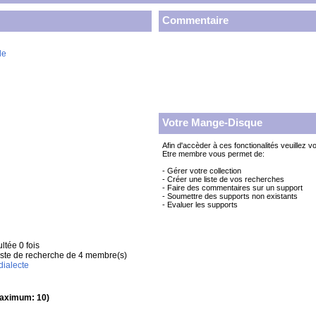
Commentaire
le
Votre Mange-Disque
Afin d'accèder à ces fonctionalités veuillez v
Etre membre vous permet de:
- Gérer votre collection
- Créer une liste de vos recherches
- Faire des commentaires sur un support
- Soumettre des supports non existants
- Evaluer les supports
ltée 0 fois
liste de recherche de 4 membre(s)
dialecte
aximum: 10)