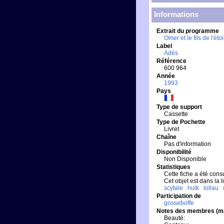
Informations
Extrait du programme
Omer et le fils de l'étoi
Label
Adès
Référence
600 964
Année
1993
Pays
Type de support
Cassette
Type de Pochette
Livret
Chaîne
Pas d'information
Disponibilité
Non Disponible
Statistiques
Cette fiche a été consu
Cet objet est dans la 
scytale
hulk
lollau
Participation de
gosseboffe
Notes des membres (m
Beauté: