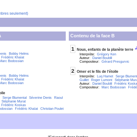
mbres seulement)
A
Contenu de la face B
1
Nous, enfants de la planète terre
enis
Bobby Helms
Interprète:
Grégory Ken
Frédéric Khaïat
Auteur:
Daniel Boublil
Marc Bodossian
Compositeur:
Gérard Presgurvic
2
Omer et le fils de l'étoile
enis
Bobby Helms
Interprète:
Luq Hamet
Serge Blument
Frédéric Khaïat
Guillet
Roger Lumont
Stéphanie Mur
Marc Bodossian
Auteur:
Daniel Boublil
Frédéric Kosk
Compositeur:
Marc Bodossian
Frédé
oile
Serge Blumental
Séverine Denis
Raoul
Stéphanie Murat
Frédéric Koskas
odossian
Frédéric Khaïat
Christian Poulet