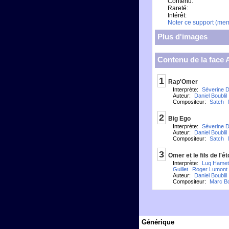
Contenu:
Rareté:
Intérêt:
Noter ce support (me
Plus d'images
Contenu de la face 
1
Rap'Omer
Interprète:
Séverine D
Auteur:
Daniel Boublil
Compositeur:
Satch
2
Big Ego
Interprète:
Séverine D
Auteur:
Daniel Boublil
Compositeur:
Satch
3
Omer et le fils de l'ét
Interprète:
Luq Hamet
Guillet
Roger Lumont
Auteur:
Daniel Boublil
Compositeur:
Marc B
Générique