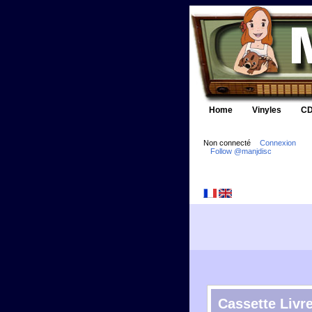
Home
Vinyles
CD
Non connecté
Connexion
Follow @manjdisc
Cassette Livre