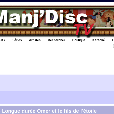
/K7
Séries
Artistes
Rechercher
Boutique
Karaoké
L
 Longue durée Omer et le fils de l'étoile