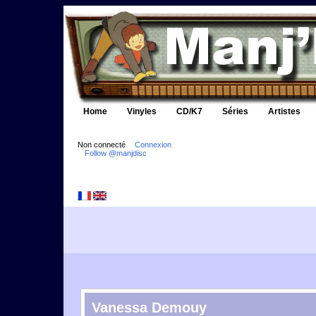
Home
Vinyles
CD/K7
Séries
Artistes
Non connecté
Connexion
Follow @manjdisc
Vanessa Demouy