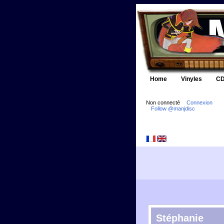
Home
Vinyles
CD
Non connecté
Connexion
Follow @manjdisc
Stéphanie