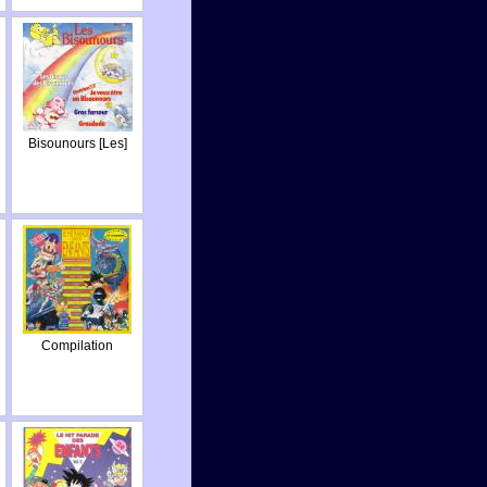
Bisounours [Les]
Compilation