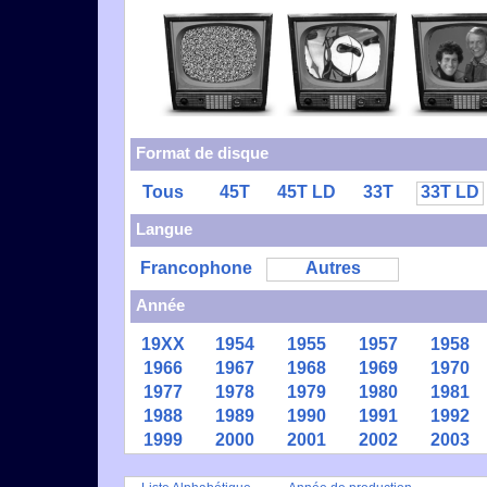
Format de disque
Tous
45T
45T LD
33T
33T LD
Langue
Francophone
Autres
Année
19XX
1954
1955
1957
1958
1966
1967
1968
1969
1970
1977
1978
1979
1980
1981
1988
1989
1990
1991
1992
1999
2000
2001
2002
2003