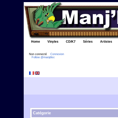
Home
Vinyles
CD/K7
Séries
Artistes
Non connecté
Connexion
Follow @manjdisc
Catégorie