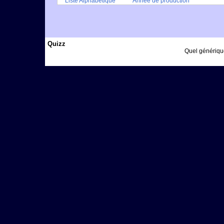
Liste Alphabétique
Année de production
Quizz
Quel générique