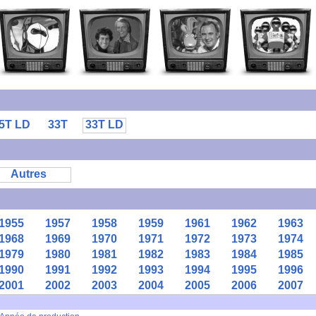
5T LD
33T
33T LD
Autres
1955
1957
1958
1959
1961
1962
1963
1968
1969
1970
1971
1972
1973
1974
1979
1980
1981
1982
1983
1984
1985
1990
1991
1992
1993
1994
1995
1996
2001
2002
2003
2004
2005
2006
2007