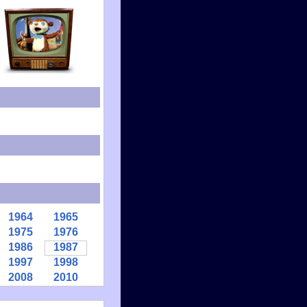
1964
1965
1975
1976
1986
1987
1997
1998
2008
2010