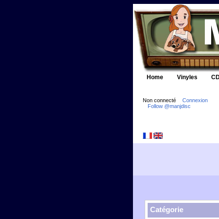
Home
Vinyles
CD
Non connecté
Connexion
Follow @manjdisc
Catégorie