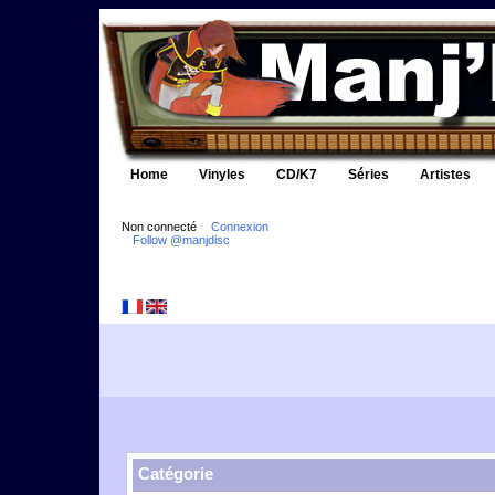
Home
Vinyles
CD/K7
Séries
Artistes
Non connecté
Connexion
Follow @manjdisc
Catégorie