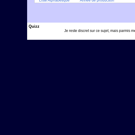
Liste Alphabétique
Année de production
Quizz
Je reste discret sur ce sujet, mais parmis 