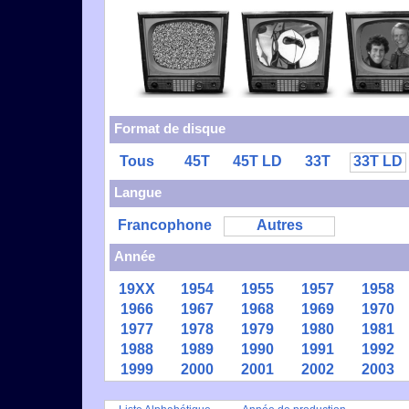
Format de disque
Tous
45T
45T LD
33T
33T LD
Langue
Francophone
Autres
Année
19XX
1954
1955
1957
1958
1966
1967
1968
1969
1970
1977
1978
1979
1980
1981
1988
1989
1990
1991
1992
1999
2000
2001
2002
2003