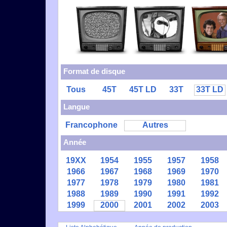
Format de disque
Tous
45T
45T LD
33T
33T LD
Langue
Francophone
Autres
Année
19XX
1954
1955
1957
1958
1966
1967
1968
1969
1970
1977
1978
1979
1980
1981
1988
1989
1990
1991
1992
1999
2000
2001
2002
2003