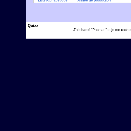
Liste Alphabétique
Année de production
Quizz
J'ai chanté "Pacman" et je me cache (