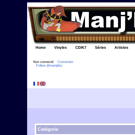
Home
Vinyles
CD/K7
Séries
Artistes
Non connecté
Connexion
Follow @manjdisc
Catégorie