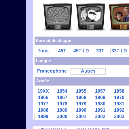
Format de disque
Tous
45T
45T LD
33T
33T LD
Langue
Francophone
Autres
Année
19XX
1954
1955
1957
1958
1966
1967
1968
1969
1970
1977
1978
1979
1980
1981
1988
1989
1990
1991
1992
1999
2000
2001
2002
2003