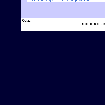
Liste Alphabétique
Année de production
Quizz
Je porte un costume