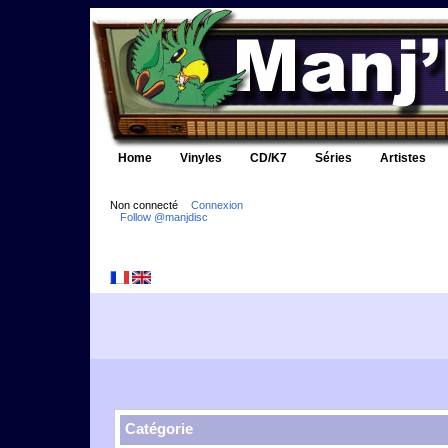
Home
Vinyles
CD/K7
Séries
Artistes
Non connecté
Connexion
Follow @manjdisc
Catégorie