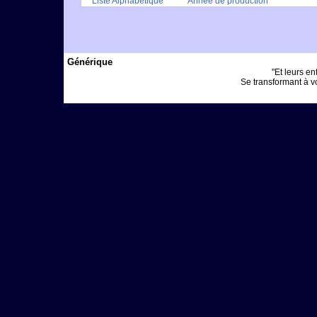
Liste Alphabétique
Année de production
Générique
"Et leurs enf
Se transformant à vo