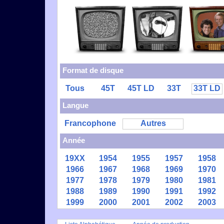
Format de disque
Tous
45T
45T LD
33T
33T LD
Langue
Francophone
Autres
Année
19XX
1954
1955
1957
1958
1966
1967
1968
1969
1970
1977
1978
1979
1980
1981
1988
1989
1990
1991
1992
1999
2000
2001
2002
2003