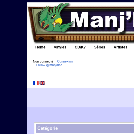
Home
Vinyles
CD/K7
Séries
Artistes
Non connecté
Connexion
Follow @manjdisc
Catégorie