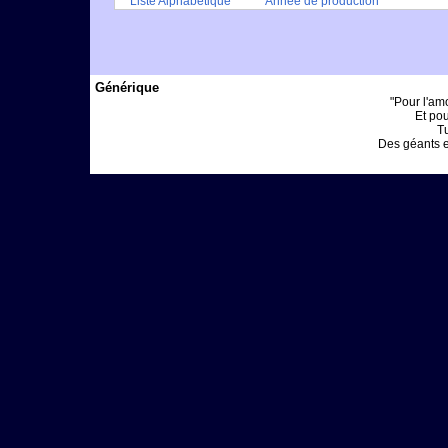
Liste Alphabétique
Année de production
Générique
"Pour l'am
Et pou
Tu
Des géants et