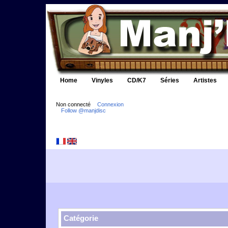
Home
Vinyles
CD/K7
Séries
Artistes
Non connecté
Connexion
Follow @manjdisc
Catégorie