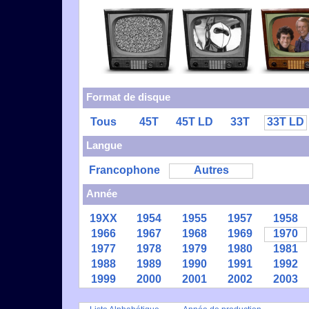
Format de disque
Tous
45T
45T LD
33T
33T LD
Langue
Francophone
Autres
Année
19XX
1954
1955
1957
1958
1966
1967
1968
1969
1970
1977
1978
1979
1980
1981
1988
1989
1990
1991
1992
1999
2000
2001
2002
2003