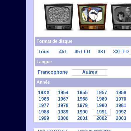
Format de disque
Tous
45T
45T LD
33T
33T LD
Langue
Francophone
Autres
Année
19XX
1954
1955
1957
1958
1966
1967
1968
1969
1970
1977
1978
1979
1980
1981
1988
1989
1990
1991
1992
1999
2000
2001
2002
2003