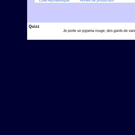
Liste Alphabétique
Année de production
Quizz
Je porte un pyjama rouge, des gants de vaiss