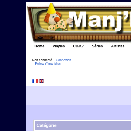
Home
Vinyles
CD/K7
Séries
Artistes
Non connecté
Connexion
Follow @manjdisc
Catégorie