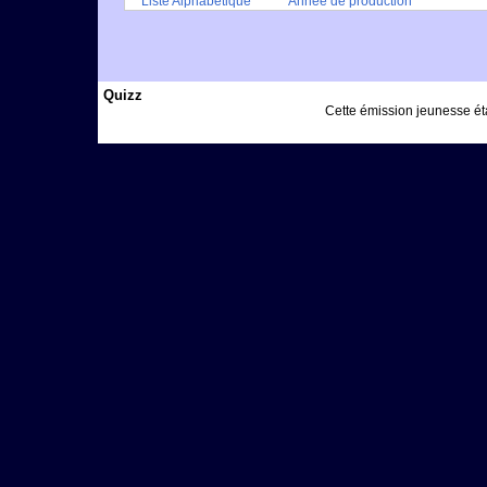
Liste Alphabétique
Année de production
Quizz
Cette émission jeunesse étai