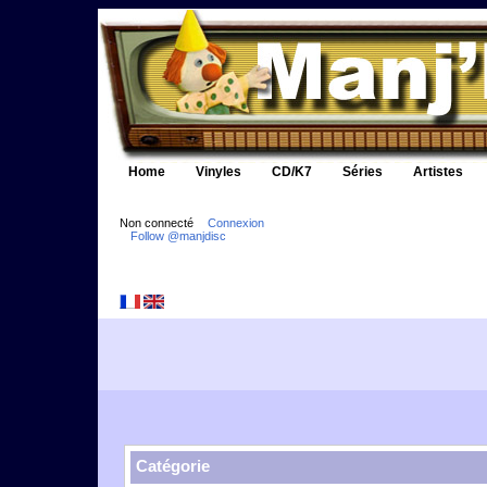
Home
Vinyles
CD/K7
Séries
Artistes
Non connecté
Connexion
Follow @manjdisc
Catégorie