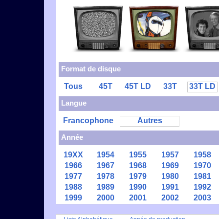
Format de disque
Tous
45T
45T LD
33T
33T LD
Langue
Francophone
Autres
Année
19XX
1954
1955
1957
1958
1966
1967
1968
1969
1970
1977
1978
1979
1980
1981
1988
1989
1990
1991
1992
1999
2000
2001
2002
2003