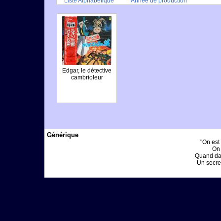
Liste Alphabétique
Année de production
Edgar, le détective
cambrioleur
Générique
"On est 
On 
Quand dan
Un secret