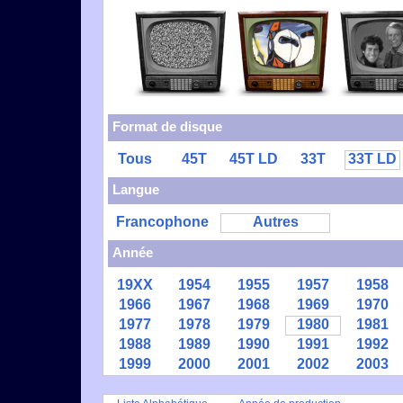
Format de disque
Tous
45T
45T LD
33T
33T LD
Langue
Francophone
Autres
Année
19XX
1954
1955
1957
1958
1966
1967
1968
1969
1970
1977
1978
1979
1980
1981
1988
1989
1990
1991
1992
1999
2000
2001
2002
2003