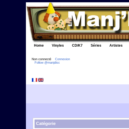
Home
Vinyles
CD/K7
Séries
Artistes
Non connecté
Connexion
Follow @manjdisc
Catégorie