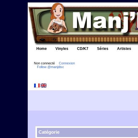
Home
Vinyles
CD/K7
Séries
Artistes
Non connecté
Connexion
Follow @manjdisc
Catégorie