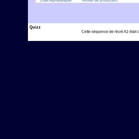
Liste Alphabétique
Année de production
Quizz
Cette séquence de récré A2 était co