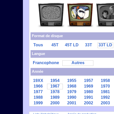
Format de disque
Tous
45T
45T LD
33T
33T LD
Langue
Francophone
Autres
Année
19XX
1954
1955
1957
1958
1966
1967
1968
1969
1970
1977
1978
1979
1980
1981
1988
1989
1990
1991
1992
1999
2000
2001
2002
2003