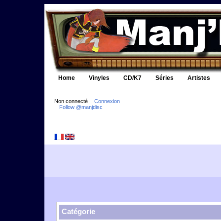
Home
Vinyles
CD/K7
Séries
Artistes
Non connecté
Connexion
Follow @manjdisc
Catégorie