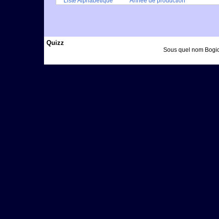
Liste Alphabétique
Année de production
Quizz
Sous quel nom Bogida