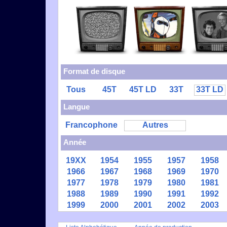
Format de disque
Tous
45T
45T LD
33T
33T LD
Langue
Francophone
Autres
Année
19XX
1954
1955
1957
1958
1966
1967
1968
1969
1970
1977
1978
1979
1980
1981
1988
1989
1990
1991
1992
1999
2000
2001
2002
2003