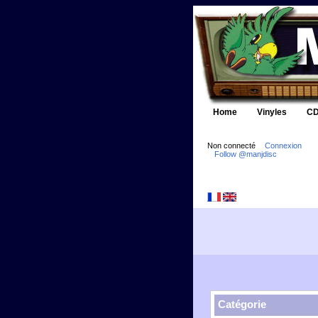
Home
Vinyles
CD
Non connecté
Connexion
Follow @manjdisc
Catégorie