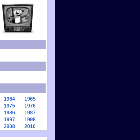
1964
1965
1975
1976
1986
1987
1997
1998
2008
2010