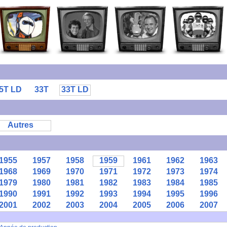
5T LD
33T
33T LD
Autres
1955
1957
1958
1959
1961
1962
1963
1968
1969
1970
1971
1972
1973
1974
1979
1980
1981
1982
1983
1984
1985
1990
1991
1992
1993
1994
1995
1996
2001
2002
2003
2004
2005
2006
2007