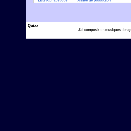
Liste Alphabétique
Année de production
Quizz
J'ai composé les musiques des gé