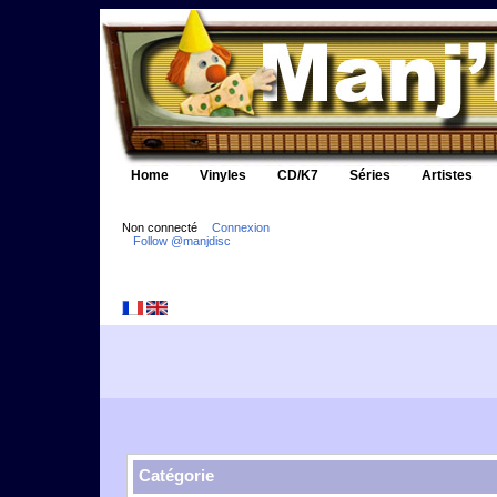
Home
Vinyles
CD/K7
Séries
Artistes
Non connecté
Connexion
Follow @manjdisc
Catégorie