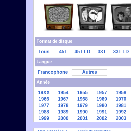
Format de disque
Tous
45T
45T LD
33T
33T LD
Langue
Francophone
Autres
Année
19XX
1954
1955
1957
1958
1966
1967
1968
1969
1970
1977
1978
1979
1980
1981
1988
1989
1990
1991
1992
1999
2000
2001
2002
2003