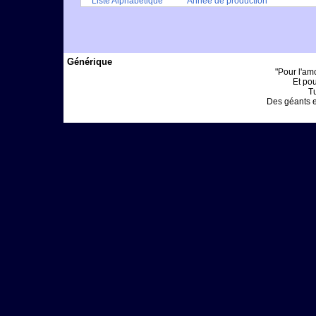
Liste Alphabétique
Année de production
Générique
"Pour l'am
Et pou
Tu
Des géants et