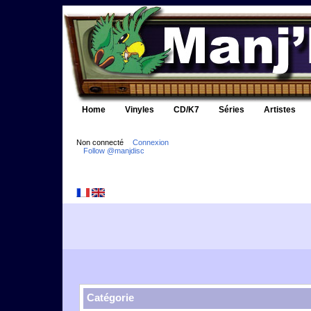
Home
Vinyles
CD/K7
Séries
Artistes
Non connecté
Connexion
Follow @manjdisc
Catégorie