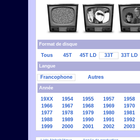
Format de disque
Tous
45T
45T LD
33T
33T LD
Langue
Francophone
Autres
Année
19XX
1954
1955
1957
1958
1966
1967
1968
1969
1970
1977
1978
1979
1980
1981
1988
1989
1990
1991
1992
1999
2000
2001
2002
2003