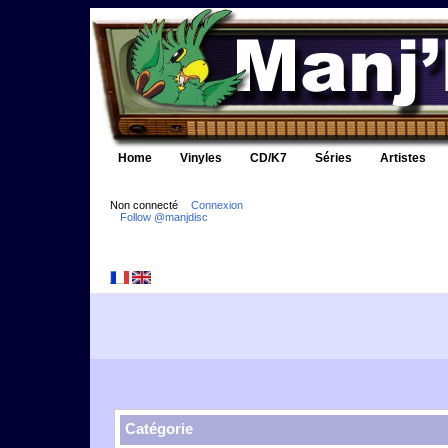
Home
Vinyles
CD/K7
Séries
Artistes
Non connecté
Connexion
Follow @manjdisc
Catégorie