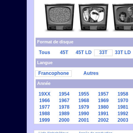
Format de disque
Tous
45T
45T LD
33T
33T LD
Langue
Francophone
Autres
Année
19XX
1954
1955
1957
1958
1966
1967
1968
1969
1970
1977
1978
1979
1980
1981
1988
1989
1990
1991
1992
1999
2000
2001
2002
2003