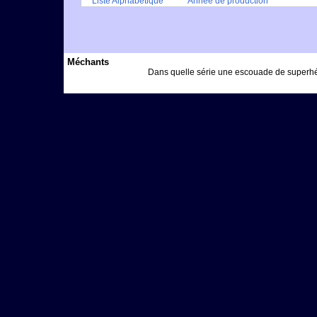
Liste Alphabétique
Année de production
Méchants
Dans quelle série une escouade de superhé