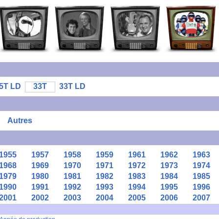
5T LD
33T
33T LD
Autres
1955
1957
1958
1959
1961
1962
1963
1968
1969
1970
1971
1972
1973
1974
1979
1980
1981
1982
1983
1984
1985
1990
1991
1992
1993
1994
1995
1996
2001
2002
2003
2004
2005
2006
2007