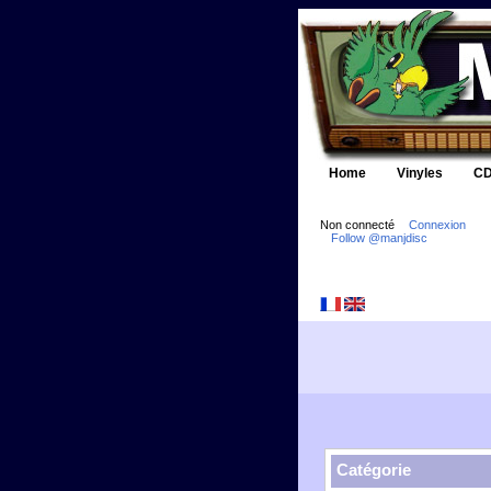
Home
Vinyles
CD
Non connecté
Connexion
Follow @manjdisc
Catégorie