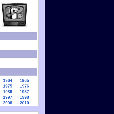
1964
1965
1975
1976
1986
1987
1997
1998
2008
2010