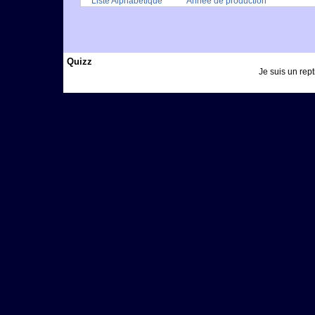
Liste Alphabétique
Année de production
Quizz
Je suis un repti