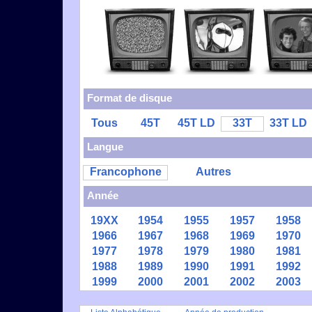
Format de disque
Tous
45T
45T LD
33T
33T LD
Langue
Francophone
Autres
Année
19XX
1954
1955
1957
1958
1966
1967
1968
1969
1970
1977
1978
1979
1980
1981
1988
1989
1990
1991
1992
1999
2000
2001
2002
2003