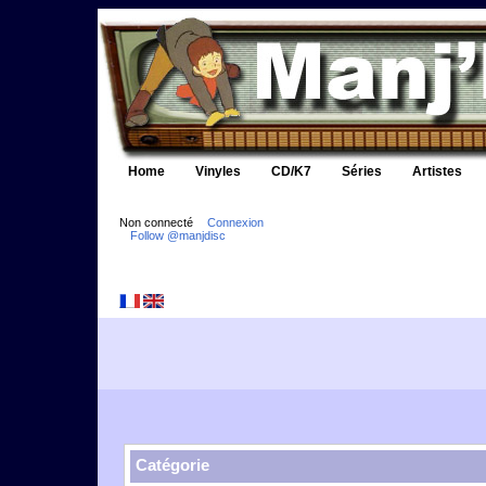
Home
Vinyles
CD/K7
Séries
Artistes
Non connecté
Connexion
Follow @manjdisc
Catégorie