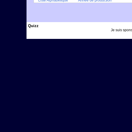
Liste Alphabétique
Année de production
Quizz
Je suis spons