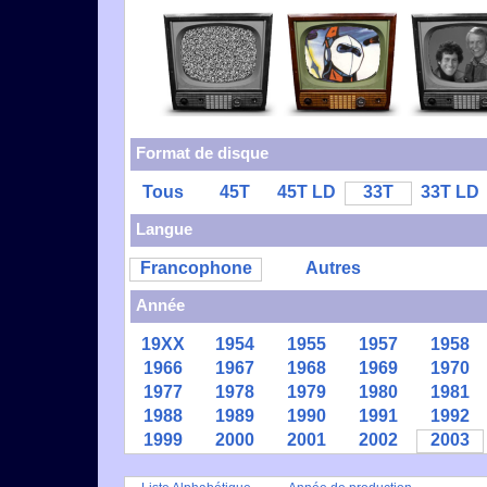
Format de disque
Tous
45T
45T LD
33T
33T LD
Langue
Francophone
Autres
Année
19XX
1954
1955
1957
1958
1966
1967
1968
1969
1970
1977
1978
1979
1980
1981
1988
1989
1990
1991
1992
1999
2000
2001
2002
2003