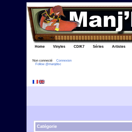
Home
Vinyles
CD/K7
Séries
Artistes
Non connecté
Connexion
Follow @manjdisc
Catégorie