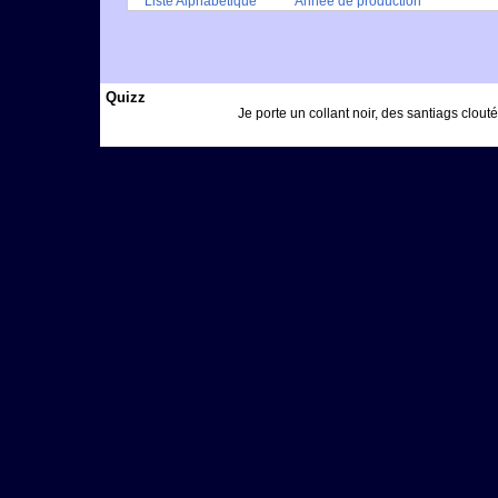
Liste Alphabétique
Année de production
Quizz
Je porte un collant noir, des santiags clout