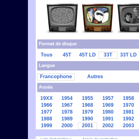
Format de disque
Tous
45T
45T LD
33T
33T LD
Langue
Francophone
Autres
Année
19XX
1954
1955
1957
1958
1966
1967
1968
1969
1970
1977
1978
1979
1980
1981
1988
1989
1990
1991
1992
1999
2000
2001
2002
2003