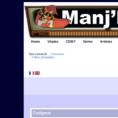
Home
Vinyles
CD/K7
Séries
Artistes
Non connecté
Connexion
Follow @manjdisc
Catégorie