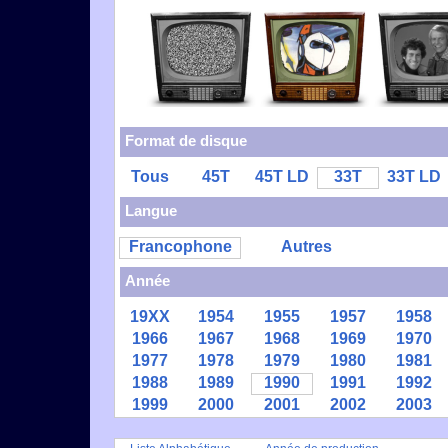
Format de disque
Tous
45T
45T LD
33T
33T LD
Langue
Francophone
Autres
Année
19XX
1954
1955
1957
1958
1966
1967
1968
1969
1970
1977
1978
1979
1980
1981
1988
1989
1990
1991
1992
1999
2000
2001
2002
2003