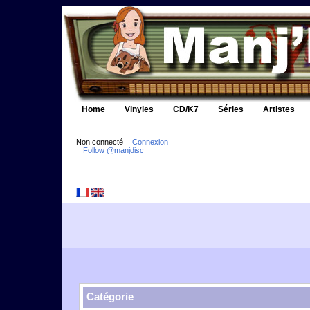
Home
Vinyles
CD/K7
Séries
Artistes
Non connecté
Connexion
Follow @manjdisc
Catégorie