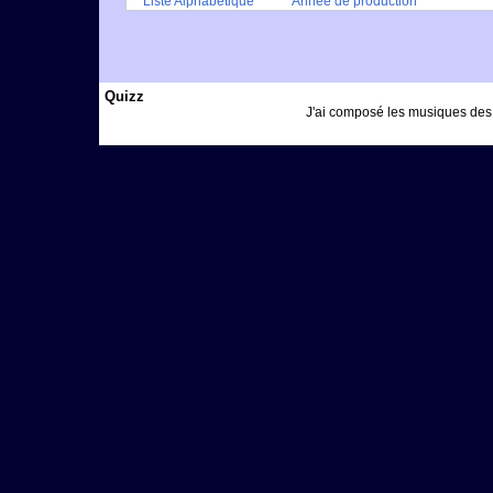
Liste Alphabétique
Année de production
Quizz
J'ai composé les musiques des 