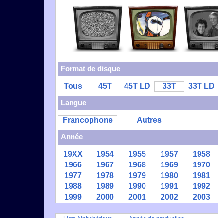
Format de disque
Tous
45T
45T LD
33T
33T LD
Langue
Francophone
Autres
Année
19XX
1954
1955
1957
1958
1966
1967
1968
1969
1970
1977
1978
1979
1980
1981
1988
1989
1990
1991
1992
1999
2000
2001
2002
2003