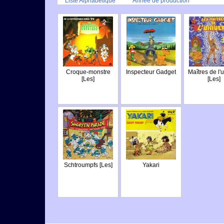
Liste Alphabétique
Année de production
Croque-monstre
Inspecteur Gadget
Maîtres de l'
[Les]
[Les]
Schtroumpfs [Les]
Yakari