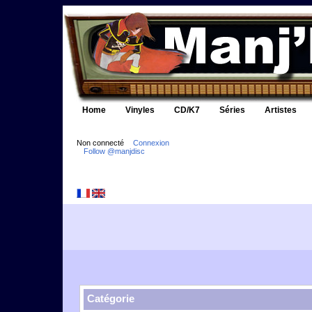
Home
Vinyles
CD/K7
Séries
Artistes
Non connecté
Connexion
Follow @manjdisc
Catégorie