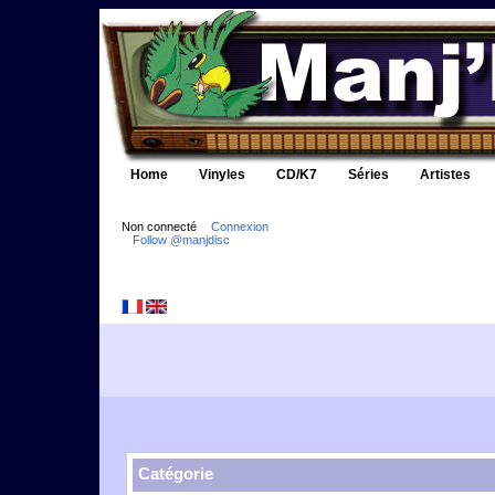
Home
Vinyles
CD/K7
Séries
Artistes
Non connecté
Connexion
Follow @manjdisc
Catégorie