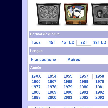
Format de disque
Tous
45T
45T LD
33T
33T LD
Langue
Francophone
Autres
Année
19XX
1954
1955
1957
1958
1966
1967
1968
1969
1970
1977
1978
1979
1980
1981
1988
1989
1990
1991
1992
1999
2000
2001
2002
2003