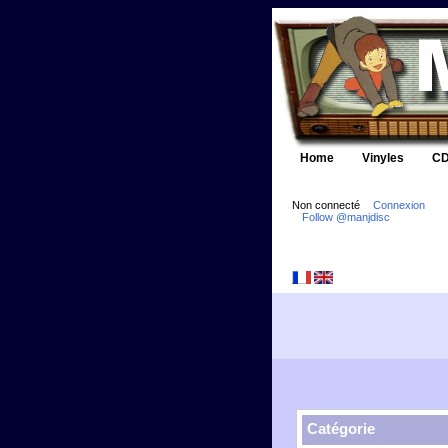
Home
Vinyles
CD
Non connecté
Connexion
Follow @manjdisc
Catégorie