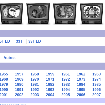
5T LD
33T
33T LD
Autres
1955
1957
1958
1959
1961
1962
1963
1968
1969
1970
1971
1972
1973
1974
1979
1980
1981
1982
1983
1984
1985
1990
1991
1992
1993
1994
1995
1996
2001
2002
2003
2004
2005
2006
2007