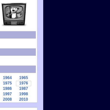
1964
1965
1975
1976
1986
1987
1997
1998
2008
2010