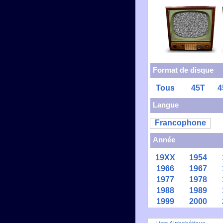
Format de disque
Tous
45T
4
Langue
Francophone
Année
19XX
1954
1966
1967
1977
1978
1988
1989
1999
2000