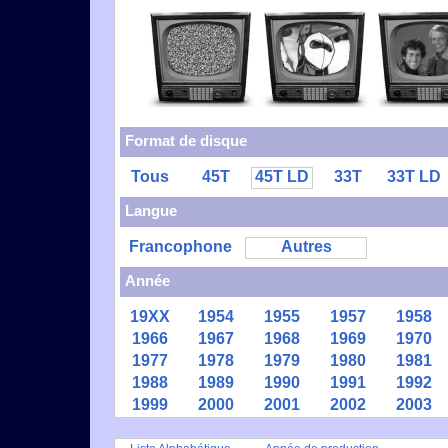
Format de disque
Tous
45T
45T LD
33T
33T LD
Langue
Francophone
Autres
Année
19XX
1954
1955
1957
1958
1966
1967
1968
1969
1970
1977
1978
1979
1980
1981
1988
1989
1990
1991
1992
1999
2000
2001
2002
2003