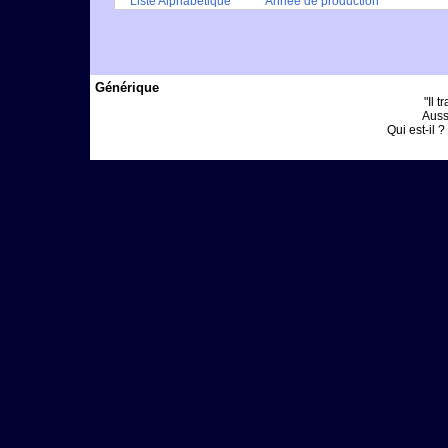
Liste Alphabétique
Année de production
Générique
"Il t
Auss
Qui est-il ? 