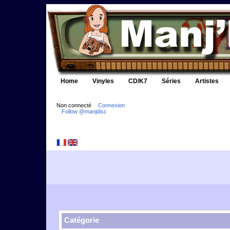
Home
Vinyles
CD/K7
Séries
Artistes
Non connecté
Connexion
Follow @manjdisc
Catégorie