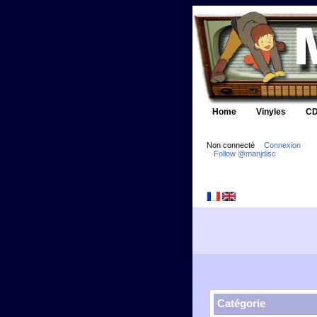
Home
Vinyles
CD
Non connecté
Connexion
Follow @manjdisc
Catégorie