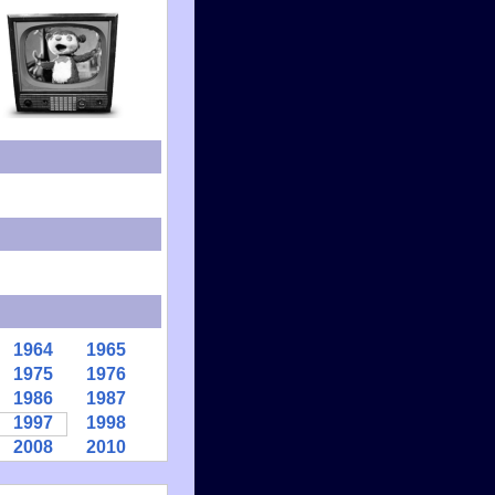
1964
1965
1975
1976
1986
1987
1997
1998
2008
2010