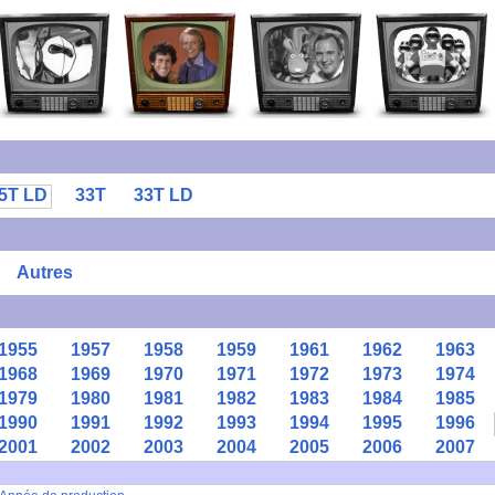
5T LD
33T
33T LD
Autres
1955
1957
1958
1959
1961
1962
1963
1968
1969
1970
1971
1972
1973
1974
1979
1980
1981
1982
1983
1984
1985
1990
1991
1992
1993
1994
1995
1996
2001
2002
2003
2004
2005
2006
2007