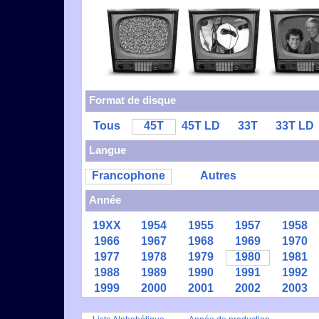
Format de disque
Tous
45T
45T LD
33T
33T LD
Langue
Francophone
Autres
Année
19XX
1954
1955
1957
1958
1966
1967
1968
1969
1970
1977
1978
1979
1980
1981
1988
1989
1990
1991
1992
1999
2000
2001
2002
2003