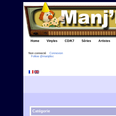
Home
Vinyles
CD/K7
Séries
Artistes
Non connecté
Connexion
Follow @manjdisc
Catégorie