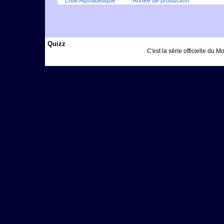
Liste Alphabétique
Année de production
Quizz
C'est la série officielle du 