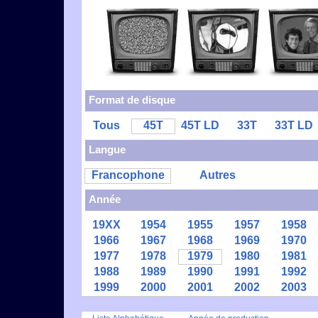
Format de disque
Tous
45T
45T LD
33T
33T LD
Langue
Francophone
Autres
Année
19XX
1954
1955
1957
1958
1966
1967
1968
1969
1970
1977
1978
1979
1980
1981
1988
1989
1990
1991
1992
1999
2000
2001
2002
2003