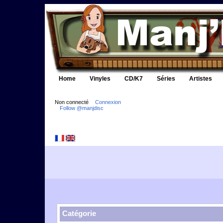
Home
Vinyles
CD/K7
Séries
Artistes
Non connecté
Connexion
Follow @manjdisc
Catégorie