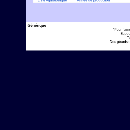
Liste Alphabétique
Année de production
Générique
"Pour l'am
Et pou
Tu
Des géants et