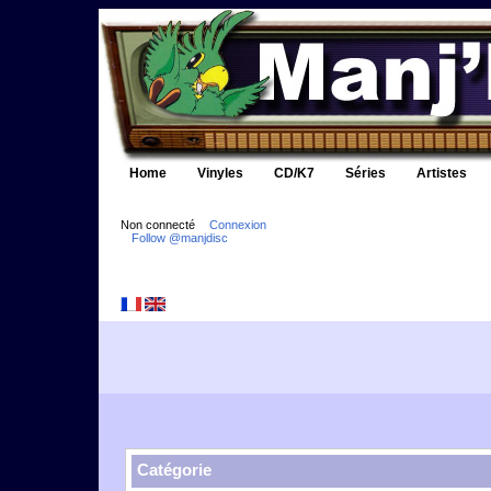
Home
Vinyles
CD/K7
Séries
Artistes
Non connecté
Connexion
Follow @manjdisc
Catégorie