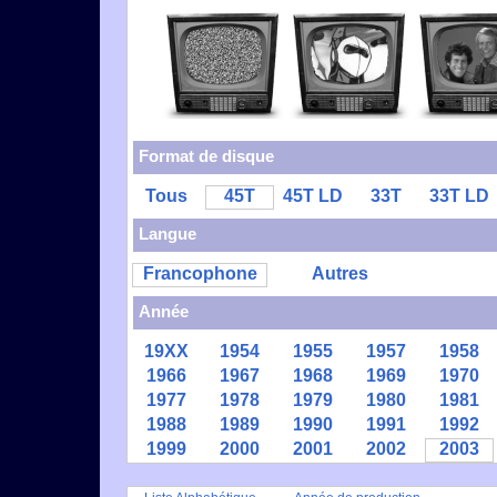
Format de disque
Tous
45T
45T LD
33T
33T LD
Langue
Francophone
Autres
Année
19XX
1954
1955
1957
1958
1966
1967
1968
1969
1970
1977
1978
1979
1980
1981
1988
1989
1990
1991
1992
1999
2000
2001
2002
2003