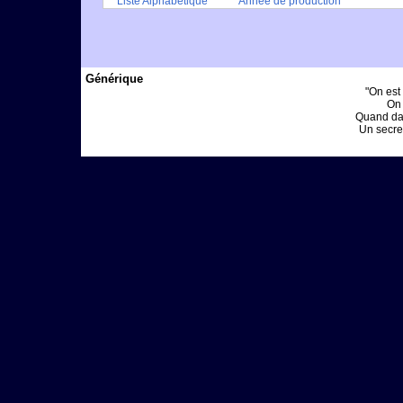
Liste Alphabétique
Année de production
Générique
"On est 
On 
Quand dan
Un secret