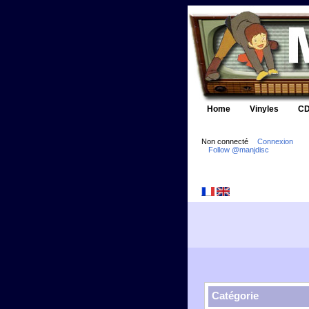
Home
Vinyles
CD
Non connecté
Connexion
Follow @manjdisc
Catégorie