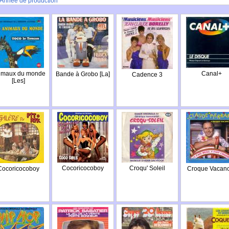
Année de production
imaux du monde
Canal+
Bande à Grobo [La]
Cadence 3
[Les]
Cocoricocoboy
Croqu' Soleil
Cocoricocoboy
Croque Vacan