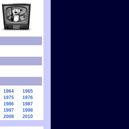
1964
1965
1975
1976
1986
1987
1997
1998
2008
2010