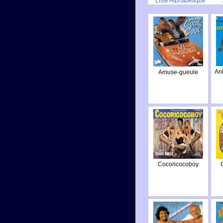
Liste Alphabétique
An
Amuse-gueule
Cocoricocoboy