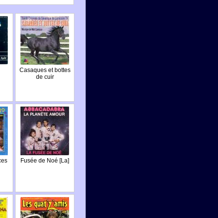
Casaques et bottes
de cuir
ces
Fusée de Noé [La]