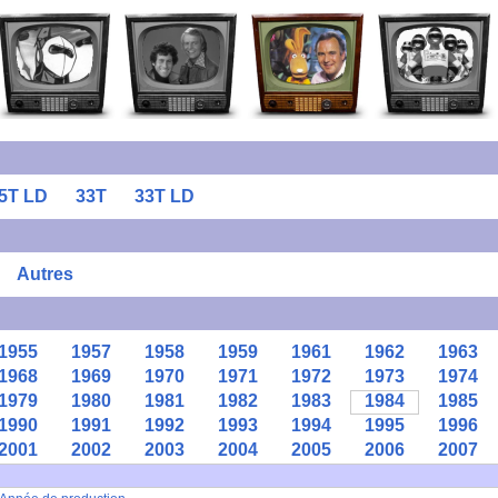
5T LD
33T
33T LD
Autres
1955
1957
1958
1959
1961
1962
1963
1968
1969
1970
1971
1972
1973
1974
1979
1980
1981
1982
1983
1984
1985
1990
1991
1992
1993
1994
1995
1996
2001
2002
2003
2004
2005
2006
2007