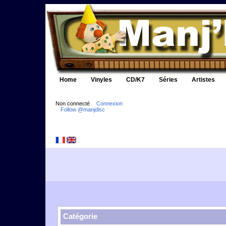
Home
Vinyles
CD/K7
Séries
Artistes
Non connecté
Connexion
Follow @manjdisc
Catégorie