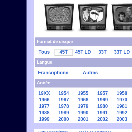
Format de disque
Tous
45T
45T LD
33T
33T LD
Langue
Francophone
Autres
Année
19XX
1954
1955
1957
1958
1966
1967
1968
1969
1970
1977
1978
1979
1980
1981
1988
1989
1990
1991
1992
1999
2000
2001
2002
2003