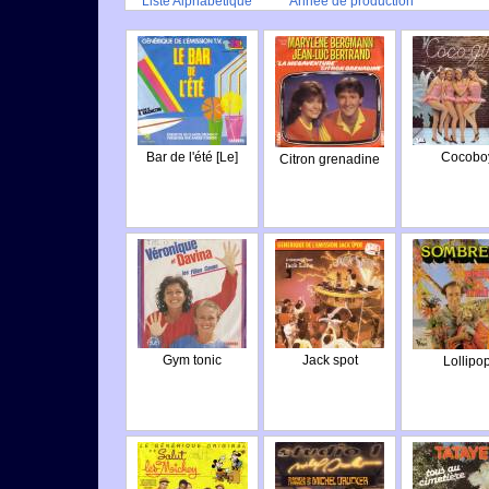
Liste Alphabétique
Année de production
Bar de l'été [Le]
Cocobo
Citron grenadine
Gym tonic
Jack spot
Lollipo