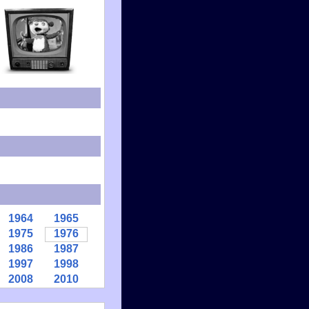
1964
1965
1975
1976
1986
1987
1997
1998
2008
2010