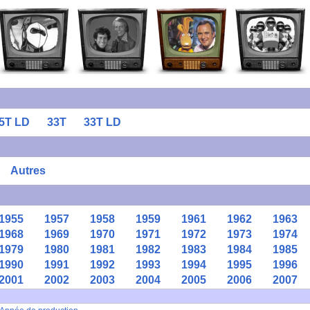
5T LD
33T
33T LD
Autres
1955
1957
1958
1959
1961
1962
1963
1968
1969
1970
1971
1972
1973
1974
1979
1980
1981
1982
1983
1984
1985
1990
1991
1992
1993
1994
1995
1996
2001
2002
2003
2004
2005
2006
2007