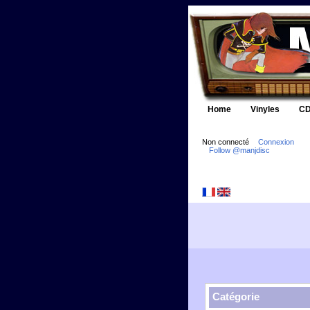
Home
Vinyles
CD
Non connecté
Connexion
Follow @manjdisc
Catégorie