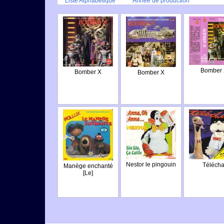
Liste Alphabétique
Année de production
Bomber
Bomber X
Bomber X
Nestor le pingouin
Télécha
Manège enchanté
[Le]