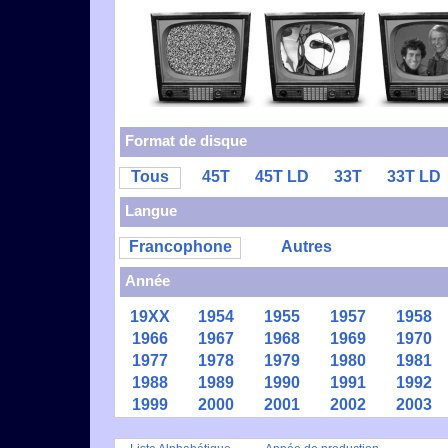
Format de disque
Tous
45T
45T LD
33T
33T LD
Langue
Francophone
Autres
Année
19XX
1954
1955
1957
1958
1966
1967
1968
1969
1970
1977
1978
1979
1980
1981
1988
1989
1990
1991
1992
1999
2000
2001
2002
2003