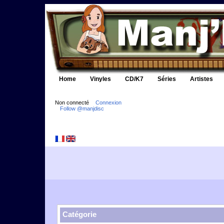
Home
Vinyles
CD/K7
Séries
Artistes
Non connecté
Connexion
Follow @manjdisc
Catégorie