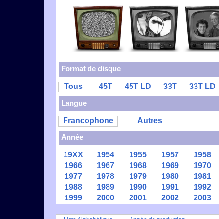
Format de disque
Tous
45T
45T LD
33T
33T LD
Langue
Francophone
Autres
Année
19XX
1954
1955
1957
1958
1966
1967
1968
1969
1970
1977
1978
1979
1980
1981
1988
1989
1990
1991
1992
1999
2000
2001
2002
2003