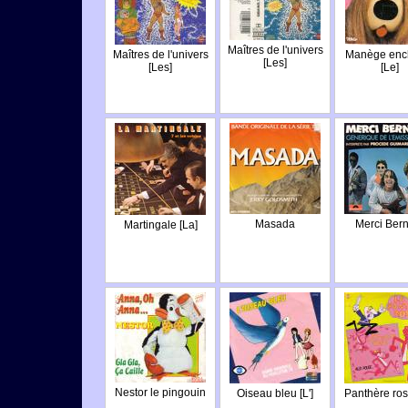
Maîtres de l'univers
Maîtres de l'univers
Manège enc
[Les]
[Les]
[Le]
Masada
Merci Ber
Martingale [La]
Nestor le pingouin
Oiseau bleu [L']
Panthère ros