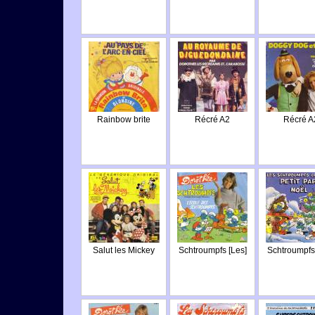
Rainbow brite
Récré A2
Récré A
Salut les Mickey
Schtroumpfs [Les]
Schtroumpfs 