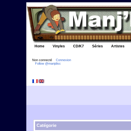
Home
Vinyles
CD/K7
Séries
Artistes
Non connecté
Connexion
Follow @manjdisc
Catégorie