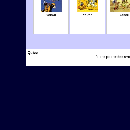
Yakari
Yakari
Yakari
Quizz
Je me prommène avec u