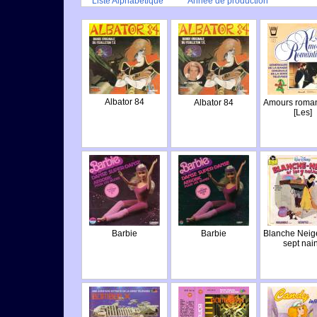
Liste Alphabétique
Année de production
Albator 84
Albator 84
Amours roman
[Les]
Barbie
Barbie
Blanche Neige
sept nai