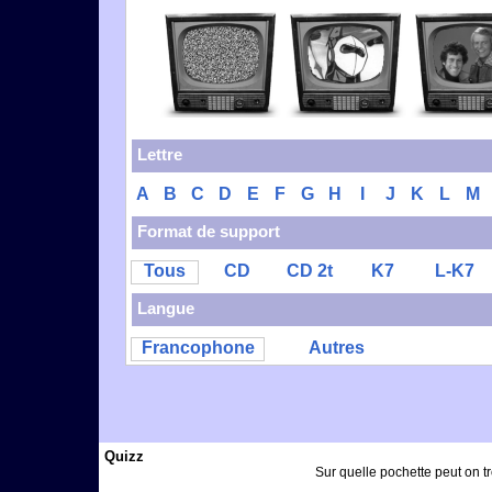
Lettre
A
B
C
D
E
F
G
H
I
J
K
L
M
Format de support
Tous
CD
CD 2t
K7
L-K7
Langue
Francophone
Autres
Quizz
Sur quelle pochette peut on t