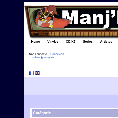
Home
Vinyles
CD/K7
Séries
Artistes
Non connecté
Connexion
Follow @manjdisc
Catégorie